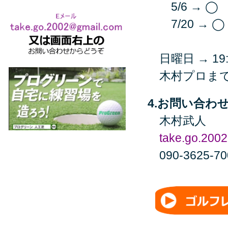
5/6 → ◯
7/20 → ◯
日曜日 → 19
木村プロまで
4.お問い合わ
木村武人
take.go.200
090-3625-7