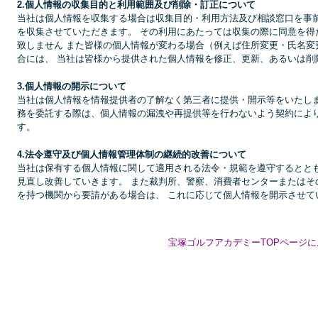
2.個人情報の収集目的と利用範囲及び削除・訂正について
当社は個人情報を収集する場合は収集目的・利用方法及び相談窓口を事前
を収集させていただきます。 その利用にあたっては収集の際に同意を得
致しません また皆様の個人情報が変わる場合（例えば住所変更・氏名変
合には、 当社は皆様から提供された個人情報を修正、更新、あるいは削
3.個人情報の開示について
当社は個人情報を情報提供者の了解なく第三者に提供・開示等をいたしま
務を委託する際は、個人情報の漏洩や再提供等を行わないよう契約により
す。
4.法令遵守及び個人情報管理体制の継続的改善について
当社は保有する個人情報に関して適用される法令・規範を遵守するととも
見直し改善していきます。 また裁判所、警察、消費者センターまたはそ
を持つ機関から要請がある場合は、 これに応じて個人情報を開示させて
宝塚ゴルフアカデミーTOPページに