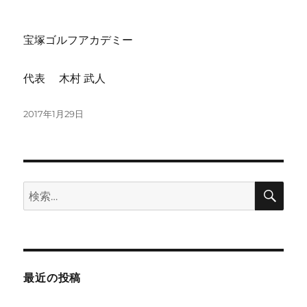
宝塚ゴルフアカデミー
代表 木村 武人
投
2017年1月29日
稿
日:
検
検
索
索:
最近の投稿