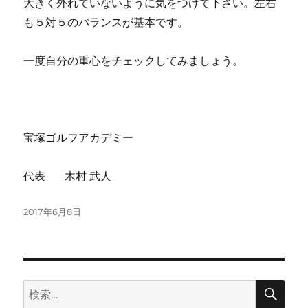
大きく外れていないように気をつけて下さい。左右
も５対５のバランスが基本です。
一度自分の重心をチェックしてみましょう。
宝塚ゴルフアカデミー
代表 木村 武人
投
2017年6月8日
稿
日:
検
検
索